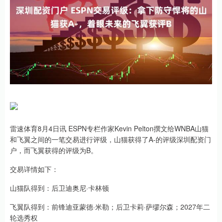
雷速体育8月4日讯 ESPN专栏作家Kevin Pelton撰文给WNBA山猫
和飞翼之间的一笔交易进行评级，山猫获得了A-的评级深圳配资门
户，而飞翼获得的评级为B。
交易详情如下：
山猫队得到：后卫迪奥尼·卡林顿
飞翼队得到：前锋迪亚蒙德·米勒；后卫卡莉·萨缪尔森；2027年二
轮选秀权