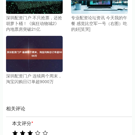
深圳配资门户 不只抢票，还抢
专业配资论坛资讯 今天我的午
胡萝卜桶！《疯狂动物城2》
餐 感觉比空军一号（右图）吃
内地票房突破21亿
的好[笑哭]
深圳配资门户 连续两个周末，
淘宝闪购日订单超9000万
相关评论
本文评分
*