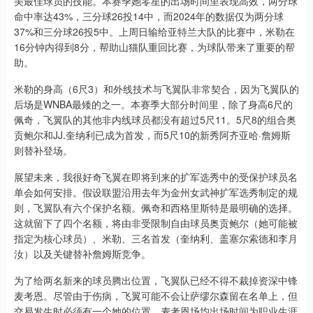
美最佳球员的技能。本赛季她零星的出场时间里表现高效，两分球
命中率达43%，三分球26投14中，而2024年的数据仅为两分球
37%和三分球26投5中。上周日输给亚特兰大队的比赛中，米勒在
16分钟内得到8分，帮助山猫队重回比赛，为球队带来了重要的帮
助。
米勒的身高（6尺3）和外线技术与飞翼队非常契合，因为飞翼队的
后场是WNBA最矮的之一。本赛季大部分时间里，除了身高6尺的
佩奇，飞翼队的其他非内线球员都没有超过5尺11。5尺8的组合奥
贡鲍尔和JJ.奎纳利已成为首发，而5尺10的新秀阿齐亚哈·詹姆斯
则替补登场。
展望未来，我很好奇飞翼在即将到来的扩军选秀中的受保护球员名
单会如何安排。假设联盟沿用去年为金州女武神扩军选秀制定的规
则，飞翼队有六个保护名额。佩奇和西格里斯特是最明确的选择。
这就留下了四个名额，将由非受限制自由球员奥贡鲍尔（她可能被
指定为核心球员）、米勒、三名首发（奎纳利、盖塞尔索德和李月
汝）以及关键替补詹姆斯竞争。
为了给两名新来的球员腾出位置，飞翼队已经不得不裁掉资深中锋
麦考恩。尽管由于伤病，飞翼可能不会让萨缪尔森留在名单上，但
交易发生时必须有一个她的位置。麦考恩场均出场时间为职业生涯