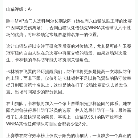
山猫评级：A-
除非MVP热门人选科利尔长期缺阵（她在周六山猫战胜王牌的比赛
中因脚踝受伤离场），否则山猫队凭借领先WNBA其他球队六个胜
场的优势，将轻松锁定常规赛总排名第一的位置。
这让山猫队得以专注于研究季后赛的对位情况，尤其是可能与卫冕
冠军纽约自由人队在总决赛中再度交锋的场景。如果这场对决发
生，卡林顿的单兵防守能力将扮演关键角色。
卡林顿在飞翼的经历提醒我们，防守悍将更多是提高一支球队防守
的上限，而非下限。仅仅引进卡林顿并不足以将飞翼队的防守效率
提升到联盟第十名以上，这也是她在打了12场比赛后失去首发位
置、出场时间减少的部分原因。
在山猫队，卡林顿将加入一个像上赛季阳光那样坚固的体系。她在
阳光时曾获得最佳防守球员的选票，并入选最佳防守一阵，最终赢
得了进步最快球员的荣誉。事实上，山猫队95.1的防守效率比
WNBA其他任何球队每百回合都要少近3分。
上赛季在防守效率榜上仅次于阳光的山猫队，一直缺少一个真正的