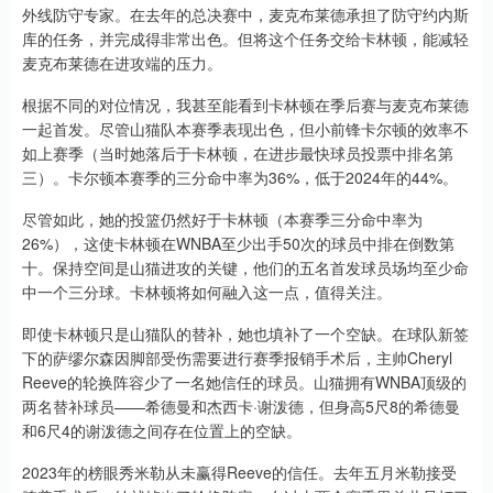
外线防守专家。在去年的总决赛中，麦克布莱德承担了防守约内斯
库的任务，并完成得非常出色。但将这个任务交给卡林顿，能减轻
麦克布莱德在进攻端的压力。
根据不同的对位情况，我甚至能看到卡林顿在季后赛与麦克布莱德
一起首发。尽管山猫队本赛季表现出色，但小前锋卡尔顿的效率不
如上赛季（当时她落后于卡林顿，在进步最快球员投票中排名第
三）。卡尔顿本赛季的三分命中率为36%，低于2024年的44%。
尽管如此，她的投篮仍然好于卡林顿（本赛季三分命中率为
26%），这使卡林顿在WNBA至少出手50次的球员中排在倒数第
十。保持空间是山猫进攻的关键，他们的五名首发球员场均至少命
中一个三分球。卡林顿将如何融入这一点，值得关注。
即使卡林顿只是山猫队的替补，她也填补了一个空缺。在球队新签
下的萨缪尔森因脚部受伤需要进行赛季报销手术后，主帅Cheryl
Reeve的轮换阵容少了一名她信任的球员。山猫拥有WNBA顶级的
两名替补球员——希德曼和杰西卡·谢泼德，但身高5尺8的希德曼
和6尺4的谢泼德之间存在位置上的空缺。
2023年的榜眼秀米勒从未赢得Reeve的信任。去年五月米勒接受