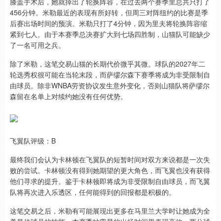
膝盖手术后，她就掉出了轮换阵容，在过去两个赛季里总共只打了
456分钟。米勒最近的表现有所好转，但周三对阵纽约的比赛是季
后赛出场时间的预演。米勒只打了4分钟，因为里夫将轮换阵容缩
紧到七人。由于本赛季总决赛扩大到七场四胜制，山猫队可能缺少
了一名可用之兵。
除了米勒，这笔交易山猫的长期代价微乎其微。球队的2027年二
轮选秀权很可能在当轮末段，而萨缪尔森下赛季将成为非受限制自
由球员。除非WNBA劳资协议发生意外变化，否则山猫队将萨缪尔
森留在名单上对续约她没有任何优势。
飞翼队评级：B
最终我们会认为卡林顿在飞翼队的短暂时间对双方来说都是一次失
败的尝试。卡林顿没有得到她期望的更大角色，而飞翼也没有获得
他们寻求的提升。鉴于卡林顿即将成为非受限制自由球员，而飞翼
队将再次进入乐透区，任何能得到的回报都是积极的。
这笔交易之后，米勒有可能展现出更多在马里兰大学时让她成为全